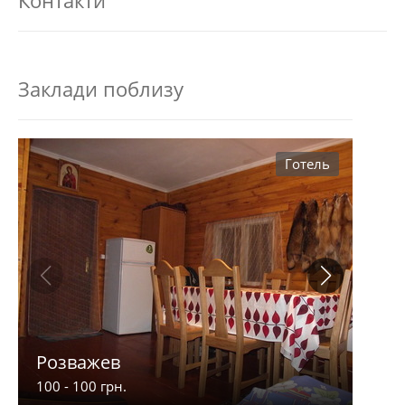
Заклади поблизу
Готель
Розважев
Апа
100 - 100 грн.
900 -