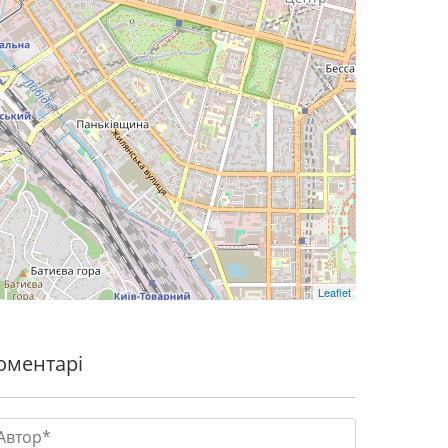
Leaflet
оментарі