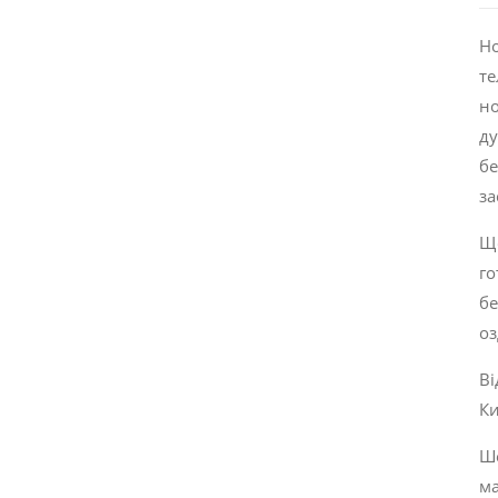
Но
те
но
ду
б
за
Що
го
бе
оз
Ві
Ки
Ше
ма