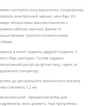
мери налічують зону відпочинку, кондиціонер,
левізор, електричний чайник і міні-бар. Усі
мери облаштовані ванною кімнатою з
шовою кабіною, ванною, феном та
езкоштовними туалетно-косметичними
собами.
ранку в готелі подають щедрий сніданок. У
телі є бар і ресторан. Гостям надають
зкоштовний доступ до фітнес-залу, сауни та
доровчого спа-центру.
дстань до центрального залізничного вокзалу
єва становить 1,2 км.
вченківський - прекрасний вибір для
ндрівників, яких цікавить:
піші прогулянки
,