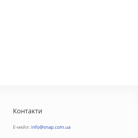
ара
Соня
3600 грн.
500 - 1750 грн.
Контакти
Е-мейл:
info@snap.com.ua