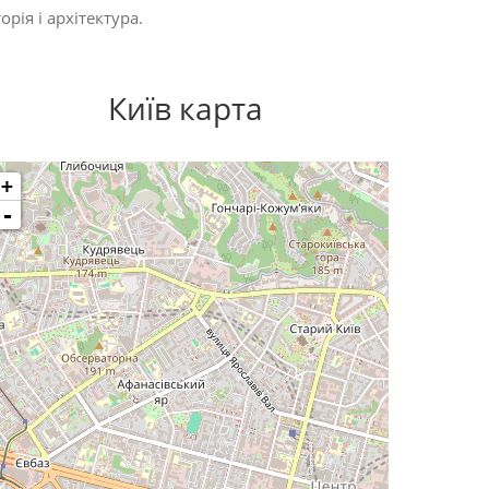
торія
і
архітектура
.
Київ карта
+
-