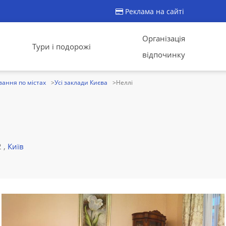
Реклама на сайті
Організація
Тури і подорожі
відпочинку
ання по містах
Усі заклади Києва
Неллі
 ,
Київ