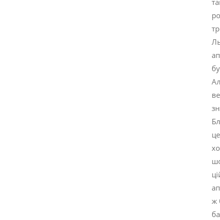
та
ро
тр
Ль
ап
бу
Ал
ве
зн
Бл
це
хо
шо
ці
ап
ж 
ба