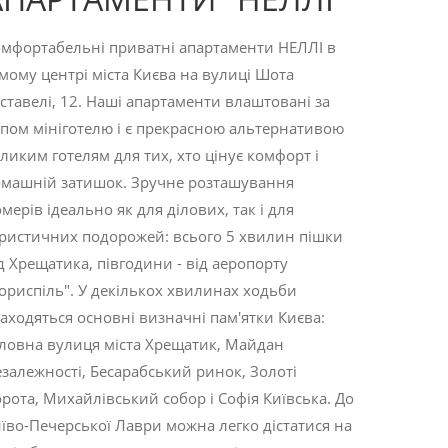
мфортабельні приватні апартаменти НЕЛЛІ в
мому центрі міста Києва на вулиці Шота
ставелі, 12. Наші апартаменти влаштовані за
пом мініготелю і є прекрасною альтернативою
ликим готелям для тих, хто цінує комфорт і
машній затишок. Зручне розташування
мерів ідеально як для ділових, так і для
ристичних подорожей: всього 5 хвилин пішки
д Хрещатика, півгодини - від аеропорту
ориспіль". У декількох хвилинах ходьби
аходяться основні визначні пам'ятки Києва:
ловна вулиця міста Хрещатик, Майдан
залежності, Бесарабський ринок, Золоті
рота, Михайлівський собор і Софія Київська. До
їво-Печерської Лаври можна легко дістатися на