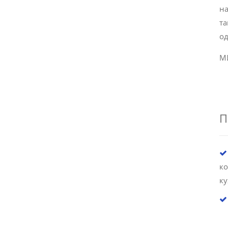
на
та
од
М
П
к
к