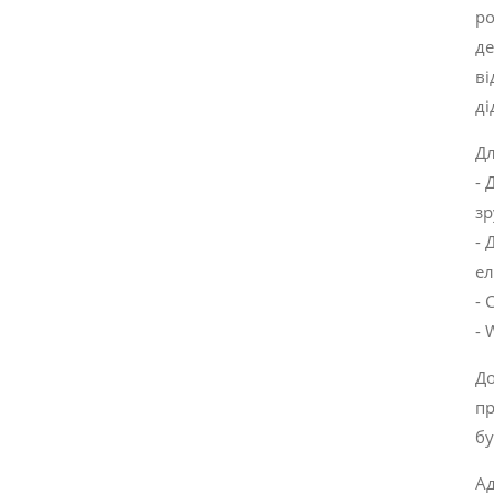
ро
де
ві
ді
Дл
- 
з
- 
ел
- 
- 
До
пр
бу
Ад