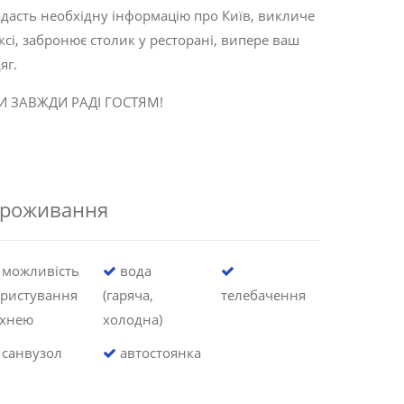
дасть необхідну інформацію про Київ, викличе
ксі, забронює столик у ресторані, випере ваш
яг.
И ЗАВЖДИ РАДІ ГОСТЯМ!
роживання
можливість
вода
ористування
(гаряча,
телебачення
ухнею
холодна)
санвузол
автостоянка