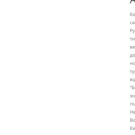
Ко
са
Ру
ти
ве
до
но
ту
ві
"Б
зн
го
Не
Во
Ки