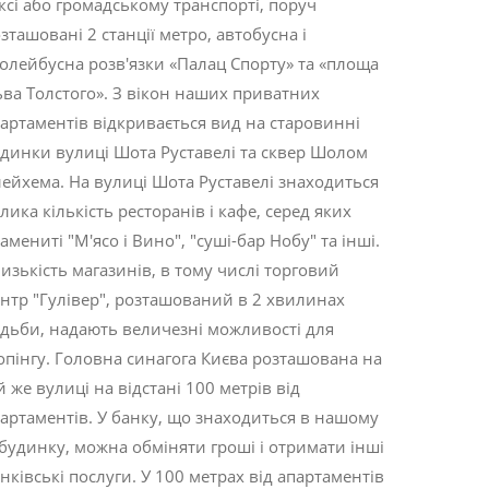
ксі або громадському транспорті, поруч
зташовані 2 станції метро, ​​автобусна і
олейбусна розв'язки «Палац Спорту» та «площа
ва Толстого». З вікон наших приватних
артаментів відкривається вид на старовинні
динки вулиці Шота Руставелі та сквер Шолом
ейхема. На вулиці Шота Руставелі знаходиться
лика кількість ресторанів і кафе, серед яких
амениті "М'ясо і Вино", "суші-бар Нобу" та інші.
изькість магазинів, в тому числі торговий
нтр "Гулівер", розташований в 2 хвилинах
дьби, надають величезні можливості для
пінгу. Головна синагога Києва розташована на
й же вулиці на відстані 100 метрів від
артаментів. У банку, що знаходиться в нашому
будинку, можна обміняти гроші і отримати інші
нківські послуги. У 100 метрах від апартаментів