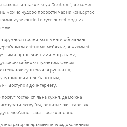
зташований також клуб "Sentrum", де кожен
нь можна чудово провести час на концертах
домих музикантів і в суспільстві модних
джеїв.
я зручності гостей всі кімнати обладнані:
Дерев'яними елітними меблями, ліжками зі
ручними ортопедичними матрацами,
Душовою кабіною і туалетом, феном,
ектричною сушкою для рушників,
Супутниковим телебаченням,
Wi-Fi доступом до інтернету.
 послуг гостей спільна кухня, де можна
иготувати легку їжу, випити чаю і кави, які
дуть люб'язно надані безкоштовно.
міністратор апартаментів із задоволенням