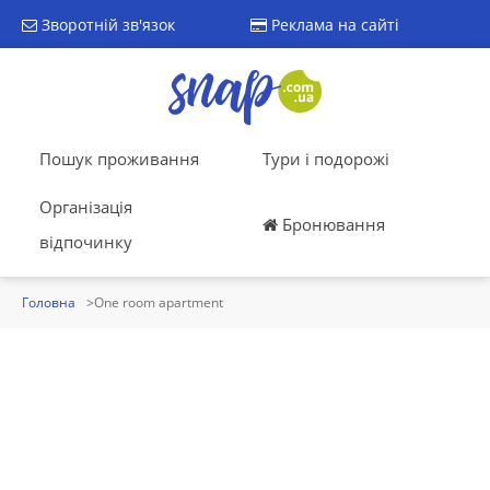
Зворотній зв'язок
Реклама на сайті
Пошук проживання
Тури і подорожі
Організація
Бронювання
відпочинку
Головна
One room apartment