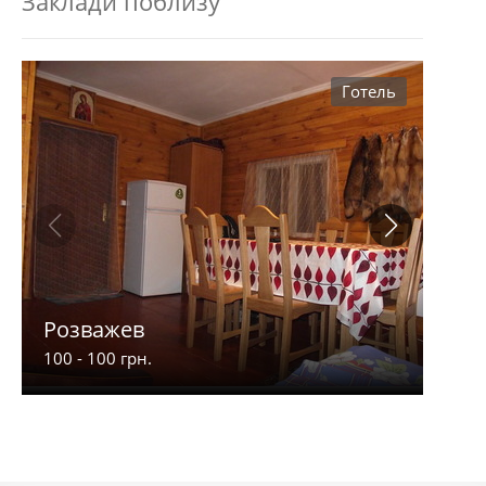
Заклади поблизу
Готель
Розважев
Апа
100 - 100 грн.
900 -