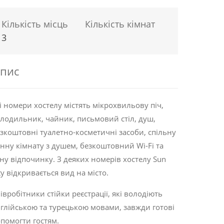
Кількість місць
Кількість кімнат
3
пис
і номери хостелу містять мікрохвильову піч,
лодильник, чайник, письмовий стіл, душ,
зкоштовні туалетно-косметичні засоби, спільну
нну кімнату з душем, безкоштовний Wi-Fi та
ну відпочинку. З деяких номерів хостелу Sun
ty відкривається вид на місто.
івробітники стійки реєстрації, які володіють
глійською та турецькою мовами, завжди готові
помогти гостям.