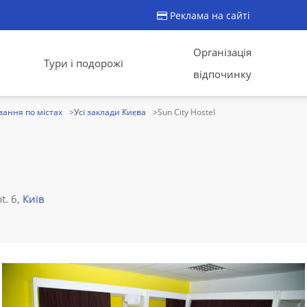
Реклама на сайті
Організація
Тури і подорожі
відпочинку
ання по містах
Усі заклади Києва
Sun City Hostel
t. 6,
Київ