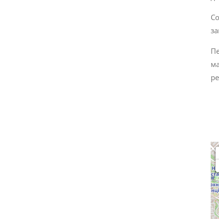
Со
за
Пе
ма
ре