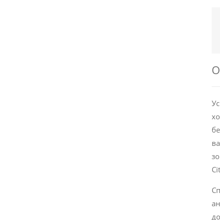
О
Ус
хо
бе
ва
зо
Ci
Сп
ан
до