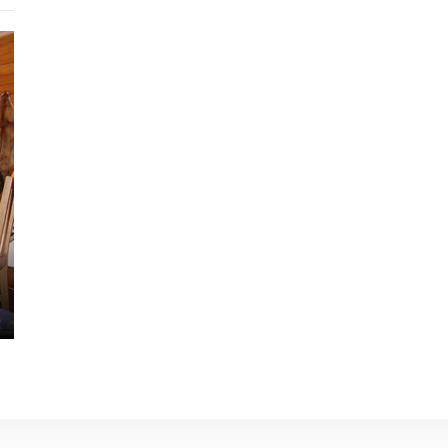
Готель
Апарт-Холл
Бакк
900 - 2000 грн.
950 - 