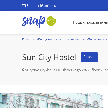
Зворотній зв'язок
Пошук проживання
Головна
Пошук проживання по областях
Пошук прожив
Sun City Hostel
Готель
vulytsya Mykhaila Нrushevs'kogo 28/2, floor 2, ap