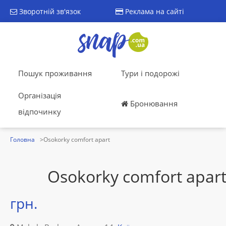
Зворотній зв'язок
Реклама на сайті
Пошук проживання
Тури і подорожі
Організація
Бронювання
відпочинку
Головна
Osokorky comfort apart
Osokorky comfort apar
грн.