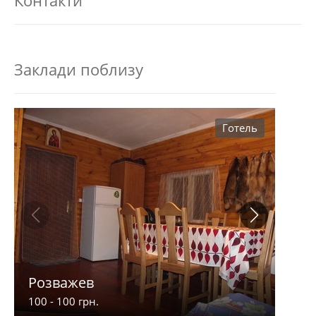
Заклади поблизу
Готель
Розважев
Апа
100 - 100 грн.
900 -