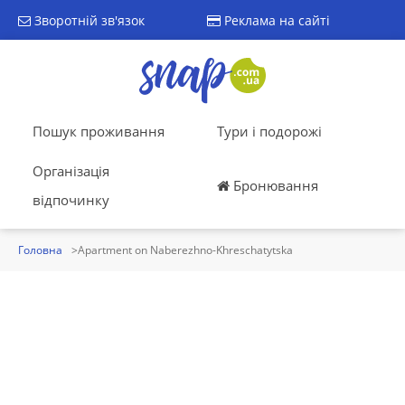
Зворотній зв'язок
Реклама на сайті
Пошук проживання
Тури і подорожі
Організація
Бронювання
відпочинку
Головна
Apartment on Naberezhno-Khreschatytska