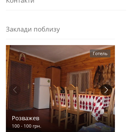
Контакти
Заклади поблизу
Готель
Розважев
Апа
100 - 100 грн.
900 -