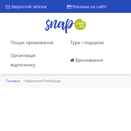
Зворотній зв'язок
Реклама на сайті
Пошук проживання
Тури і подорожі
Організація
Бронювання
відпочинку
Головна
Apartment Penthouse