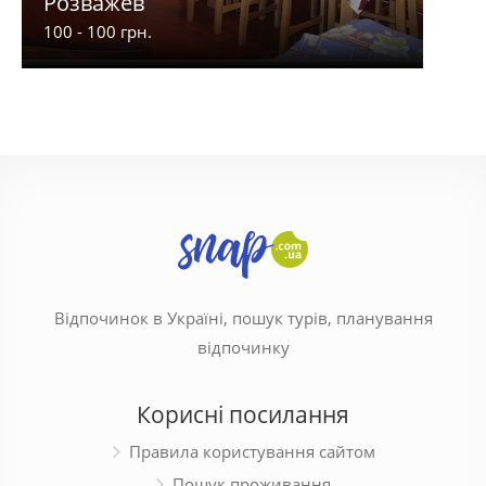
Розважев
Апа
100 - 100 грн.
900 -
Відпочинок в Україні, пошук турів, планування
відпочинку
Корисні посилання
Правила користування сайтом
Пошук проживання