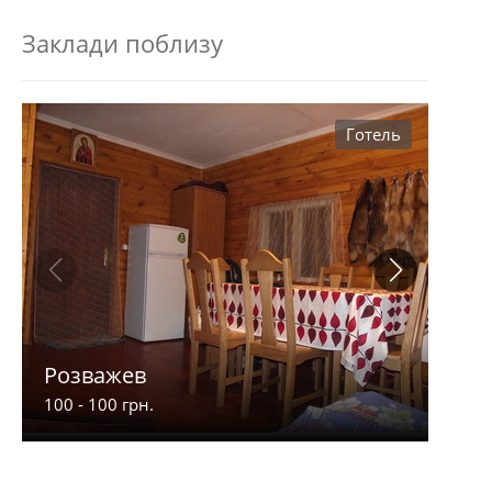
Заклади поблизу
Готель
Розважев
Апа
100 - 100 грн.
900 -