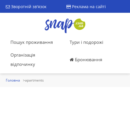
Зворотній зв'язок
Реклама на сайті
Пошук проживання
Тури і подорожі
Організація
Бронювання
відпочинку
Головна
apartments