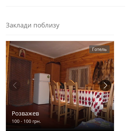
Заклади поблизу
Готель
Розважев
Апа
100 - 100 грн.
900 -