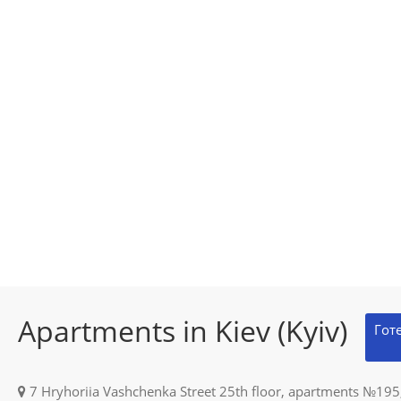
Apartments in Kiev (Kyiv)
Гот
7 Hryhoriia Vashchenka Street 25th floor, apartments №195