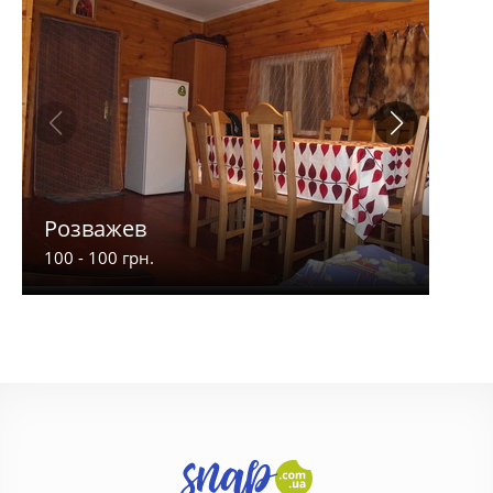
Розважев
Апа
100 - 100 грн.
900 -