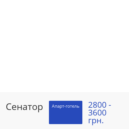
2800 -
Сенатор
Апарт-готель
3600
грн.