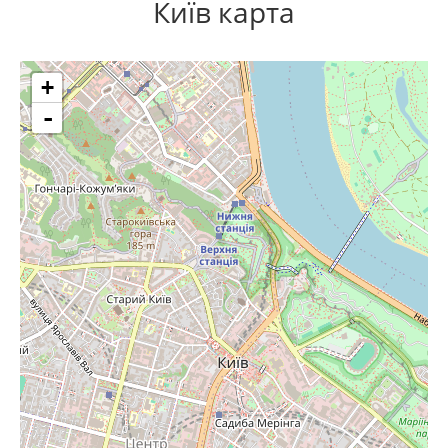
Київ карта
+
-