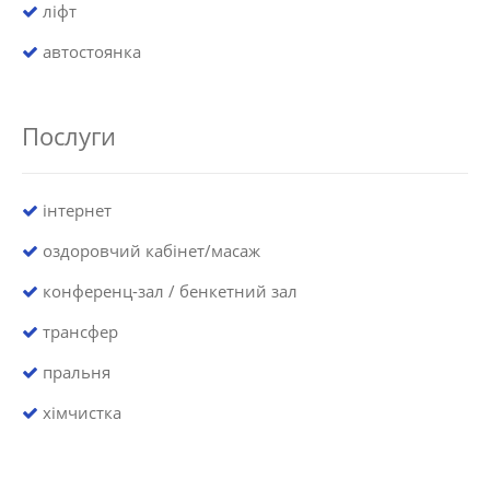
ліфт
автостоянка
Послуги
інтернет
оздоровчий кабінет/масаж
конференц-зал / бенкетний зал
трансфер
пральня
хімчистка