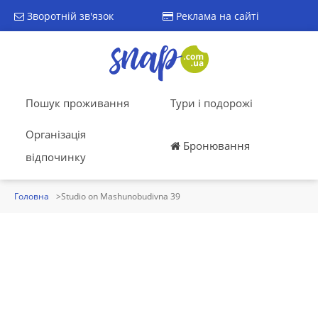
Зворотній зв'язок
Реклама на сайті
Пошук проживання
Тури і подорожі
Організація
Бронювання
відпочинку
Головна
Studio on Mashunobudivna 39