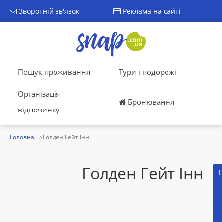
Зворотній зв'язок
Реклама на сайті
Пошук проживання
Тури і подорожі
Організація
Бронювання
відпочинку
Головна
Голден Гейт Інн
Голден Гейт Інн