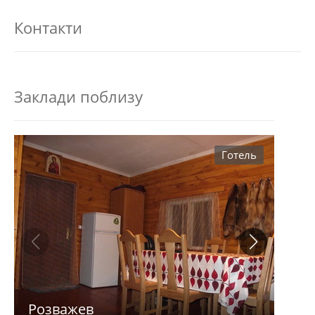
Контакти
Заклади поблизу
Готель
Розважев
Апа