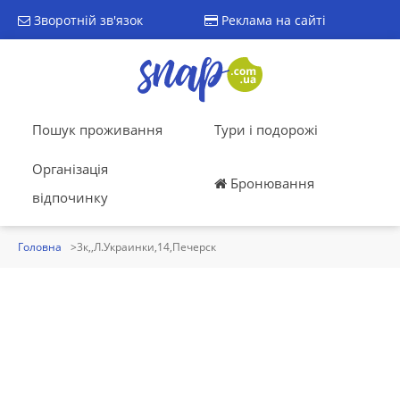
Зворотній зв'язок
Реклама на сайті
Пошук проживання
Тури і подорожі
Організація
Бронювання
відпочинку
Головна
3к,,Л.Украинки,14,Печерск