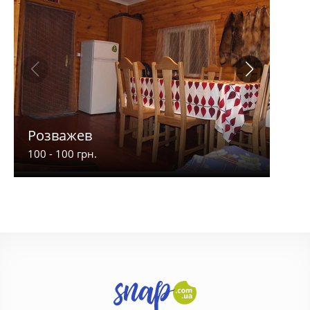
Розважев
Апа
100 - 100 грн.
900 -