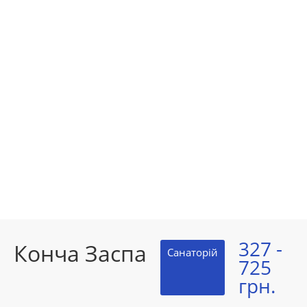
327 -
Конча Заспа
Санаторій
725
грн.