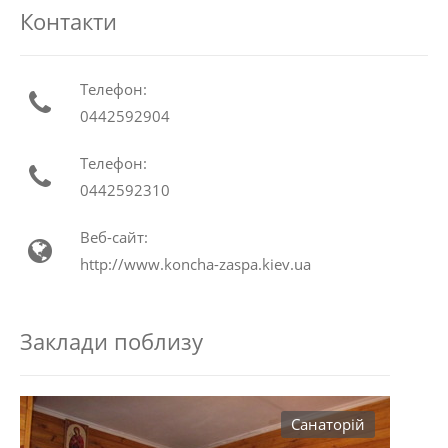
Контакти
Телефон:
0442592904
Телефон:
0442592310
Веб-сайт:
http://www.koncha-zaspa.kiev.ua
Заклади поблизу
Санаторій