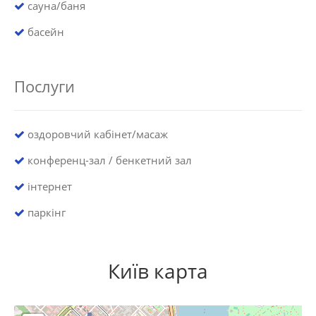
сауна/баня
басейн
Послуги
оздоровчий кабінет/масаж
конференц-зал / бенкетний зал
інтернет
паркінг
Київ карта