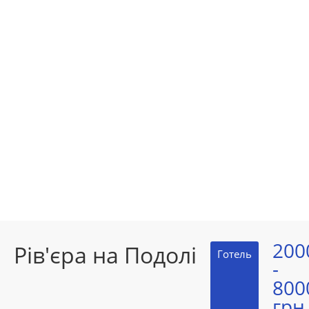
200
Рів'єра на Подолі
Готель
-
800
грн