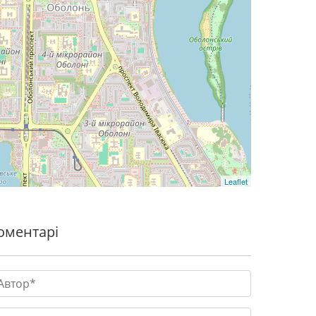
Leaflet
оментарі