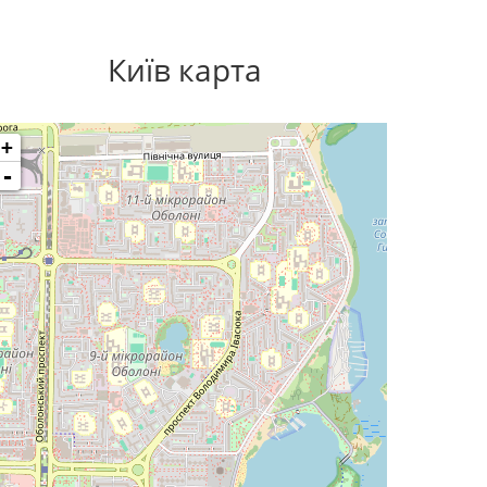
Київ карта
+
-