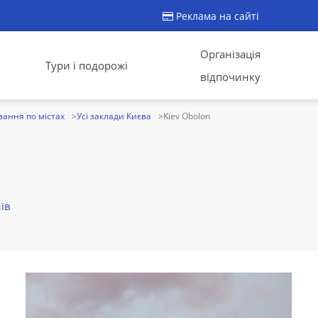
Реклама на сайті
Організація
Тури і подорожі
відпочинку
ання по містах
Усі заклади Києва
Kiev Obolon
їв