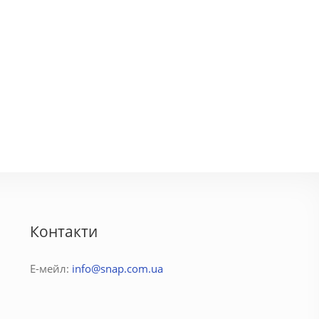
ара
Соня
3600 грн.
500 - 1750 грн.
Контакти
Е-мейл:
info@snap.com.ua