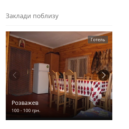
Заклади поблизу
Готель
Розважев
Апа
100 - 100 грн.
900 -