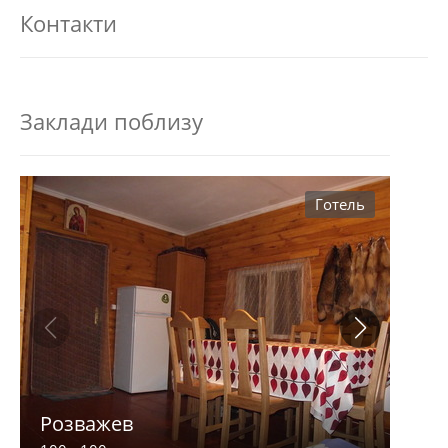
Контакти
Заклади поблизу
Готель
Розважев
Апа