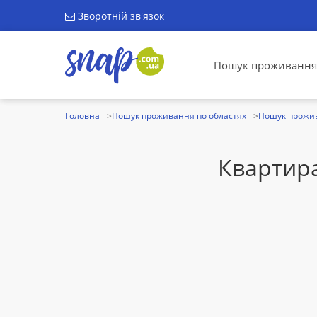
Зворотній зв'язок
Пошук проживання
Головна
Пошук проживання по областях
Пошук прожив
Квартир