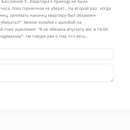
 Бассейной 3...Квартира к приезду не была
аса, пока горничная ее уберет...На второй раз , когда
онец, занимать наконец квартиру был обхамлен
убирать!!!" Звонок хозяйке с жалобой на
 тоже ошеломил: "Я не обязана впускать вас в 14-00.
думаешь!". Не говоря уже о том, что весь...