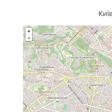
Киї
+
-