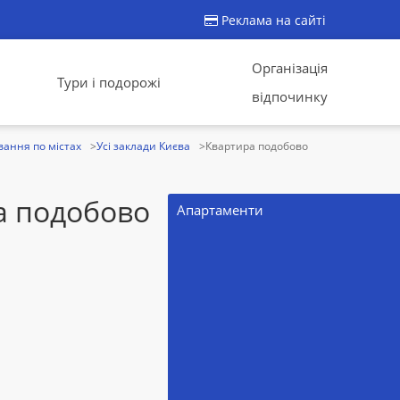
Реклама на сайті
Організація
Тури і подорожі
відпочинку
ання по містах
Усі заклади Києва
Квартира подобово
а подобово
Aпартаменти