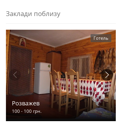
Заклади поблизу
Готель
Розважев
Апа
100 - 100 грн.
900 -