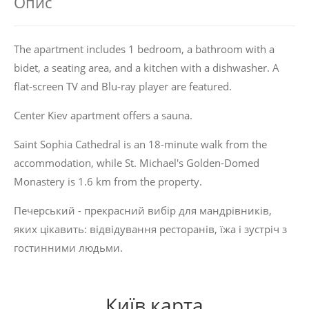
Опис
The apartment includes 1 bedroom, a bathroom with a
bidet, a seating area, and a kitchen with a dishwasher. A
flat-screen TV and Blu-ray player are featured.
Center Kiev apartment offers a sauna.
Saint Sophia Cathedral is an 18-minute walk from the
accommodation, while St. Michael's Golden-Domed
Monastery is 1.6 km from the property.
Печерський - прекрасний вибір для мандрівників,
яких цікавить:
відвідування ресторанів
,
їжа
і
зустріч з
гостинними людьми
.
Київ карта