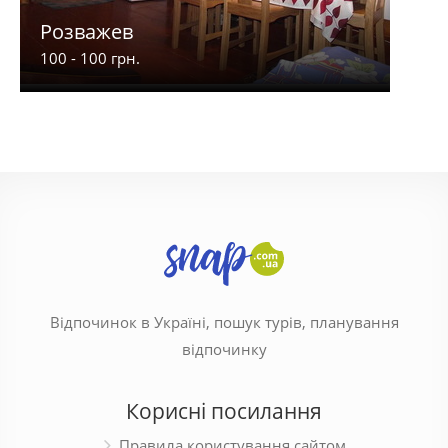
Розважев
Апа
100 - 100 грн.
900 -
Відпочинок в Україні, пошук турів, планування
відпочинку
Корисні посилання
Правила користування сайтом