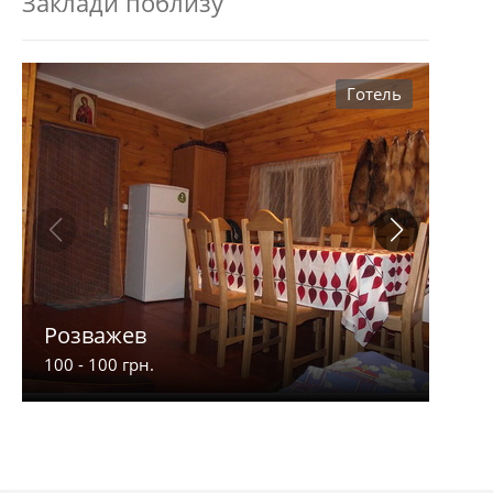
Заклади поблизу
Готель
Розважев
Апа
100 - 100 грн.
900 -