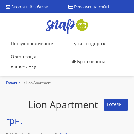
Зворотній зв'язок
Реклама на сайті
Пошук проживання
Тури і подорожі
Організація
Бронювання
відпочинку
Головна
Lion Apartment
Lion Apartment
Готель
грн.