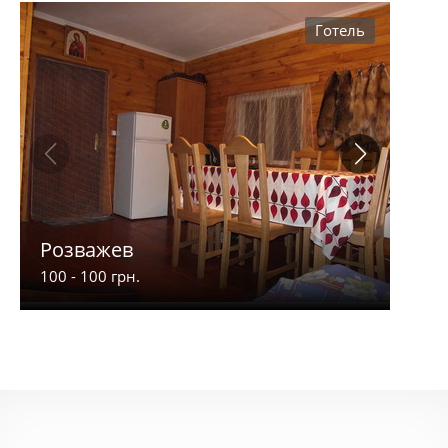
Готель
Розважев
Апа
100 - 100 грн.
900 -