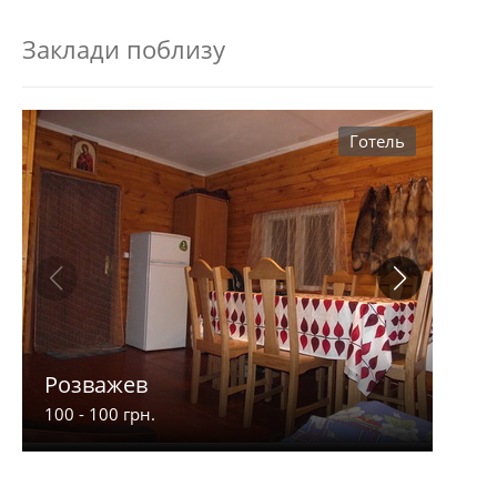
Заклади поблизу
Готель
Розважев
Апа
100 - 100 грн.
900 -