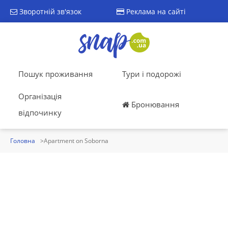
Зворотній зв'язок
Реклама на сайті
Пошук проживання
Тури і подорожі
Організація
Бронювання
відпочинку
Головна
Apartment on Soborna