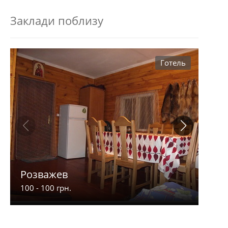
Заклади поблизу
Готель
Розважев
Апа
100 - 100 грн.
900 -