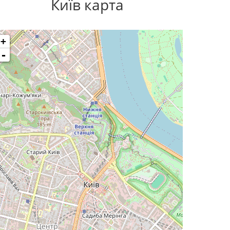
Київ карта
+
-