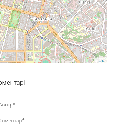
Leaflet
оментарі