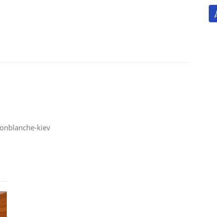
onblanche-kiev
Готель