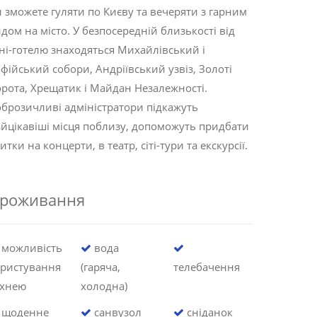
 зможете гуляти по Києву та вечеряти з гарним
дом на місто. У безпосередній близькості від
ні-готелю знаходяться Михайлівський і
фійський собори, Андріївський узвіз, Золоті
рота, Хрещатик і Майдан Незалежності.
брозичливі адміністратори підкажуть
йцікавіші місця поблизу, допоможуть придбати
итки на концерти, в театр, сіті-тури та екскурсії.
роживання
можливість
вода
ористування
(гаряча,
телебачення
ухнею
холодна)
щоденне
санвузол
сніданок