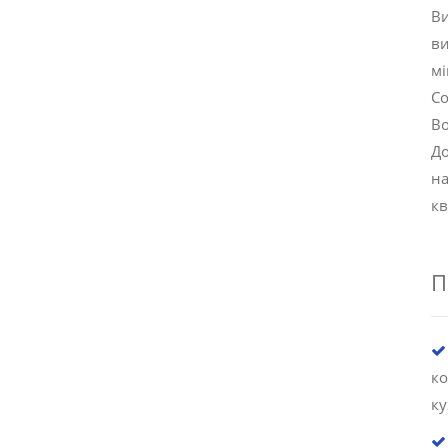
Ви
ви
мі
Со
Во
До
на
кв
П
к
к