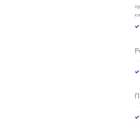
п
кі
Р
П