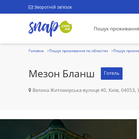
Зворотній зв'язок
Пошук проживання
Головна
Пошук проживання по областях
Пошук прожив
Мезон Бланш
Готель
Велика Житомирська вулиця 40, Київ, 04053, 