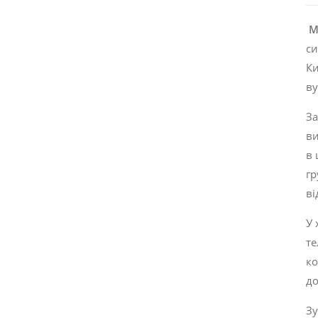
M
си
Ки
ву
За
ви
в 
гр
ві
У 
те
ко
до
Зу