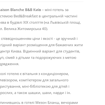
aison Blanche B&B Київ
– міні-готель за
стемою Bed&Breakfast в центральній частині
єва в будівлі XIX століття (на Львівській площі,
л. Велика Житомирська 40).
 співвідношенням ціни і якості - це зручний і
гідний варіант розміщення для бажаючих жити
центрі Києва. Відмінний варіант для студентів,
уп, сімей з дітьми та подорожуючих з метою
дрядження.
холі готелю є вітальня з кондиціонером,
левізором, комп'ютером для загального
ристування, міні-бібліотекою для дітей і
рослих, а також шашки, шахи, нарди і ін.
пинившись в готелі Мезон Бланш, вечорами