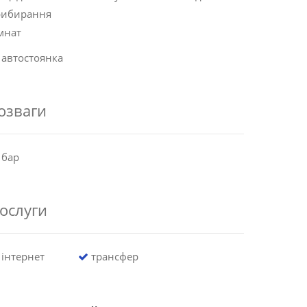
рибирання
мнат
автостоянка
озваги
бар
ослуги
інтернет
трансфер