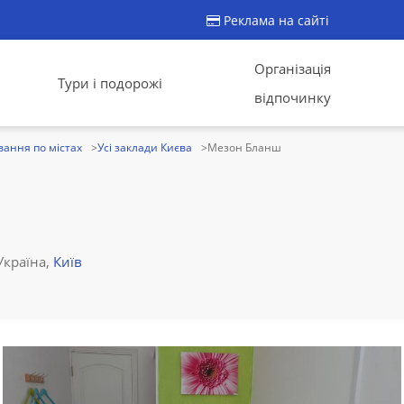
Реклама на сайті
Організація
Тури і подорожі
відпочинку
ання по містах
Усі заклади Києва
Мезон Бланш
Україна,
Київ