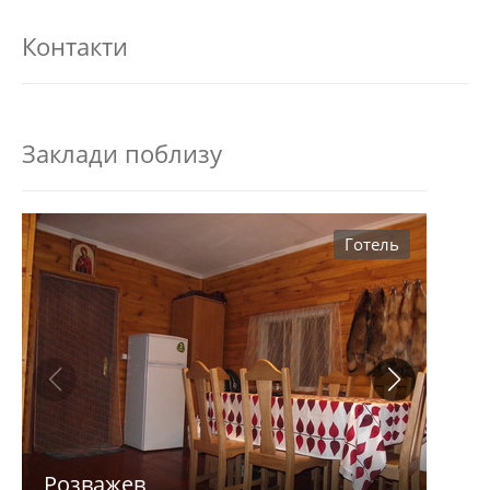
Контакти
Заклади поблизу
Готель
Розважев
Апа