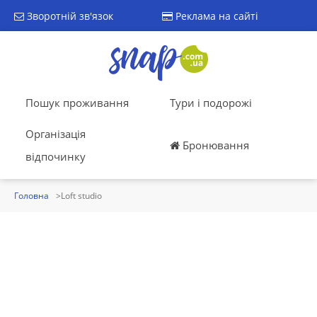
Зворотній зв'язок
Реклама на сайті
Пошук проживання
Тури і подорожі
Організація
Бронювання
відпочинку
Головна
Loft studio