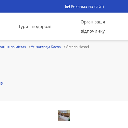
Реклама на сайті
Організація
Тури і подорожі
відпочинку
ання по містах
Усі заклади Києва
Victoria Hostel
їв