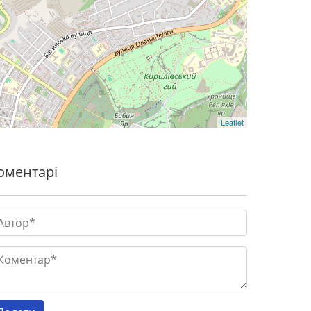
Leaflet
оментарі