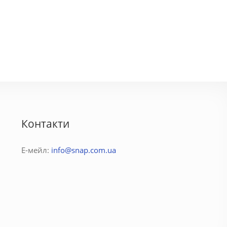
ара
Соня
3600 грн.
500 - 1750 грн.
Контакти
Е-мейл:
info@snap.com.ua