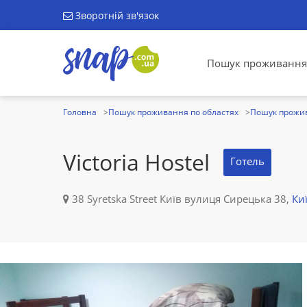
Зворотній зв'язок
Пошук проживання
Головна
Пошук проживання по областях
Пошук прожив
Victoria Hostel
Готель
38 Syretska Street Київ вулиця Сирецька 38,
Ки