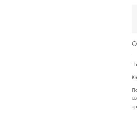
О
Th
Ki
По
ма
ар