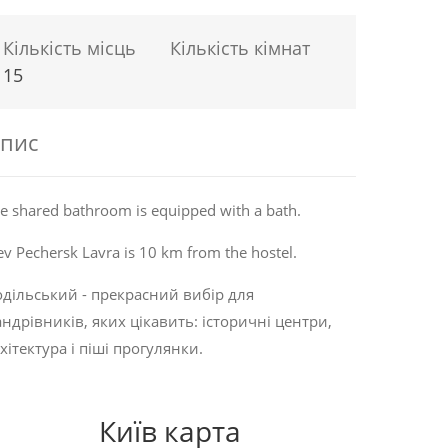
Кількість місць
Кількість кімнат
15
пис
e shared bathroom is equipped with a bath.
ev Pechersk Lavra is 10 km from the hostel.
дільський - прекрасний вибір для
ндрівників, яких цікавить:
історичні центри
,
хітектура
і
піші прогулянки
.
Київ карта