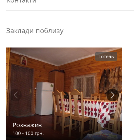
Заклади поблизу
Готель
Розважев
Апа
100 - 100 грн.
900 -