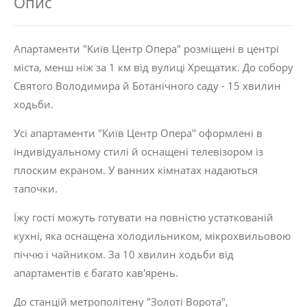
Опис
Апартаменти "Київ Центр Опера" розміщені в центрі
міста, менш ніж за 1 км від вулиці Хрещатик. До собору
Святого Володимира й Ботанічного саду - 15 хвилин
ходьби.
Усі апартаменти "Київ Центр Опера" оформлені в
індивідуальному стилі й оснащені телевізором із
плоским екраном. У ванних кімнатах надаються
тапочки.
Їжу гості можуть готувати на повністю устаткованій
кухні, яка оснащена холодильником, мікрохвильовою
піччю і чайником. За 10 хвилин ходьби від
апартаментів є багато кав'ярень.
До станцій метрополітену "Золоті Ворота",