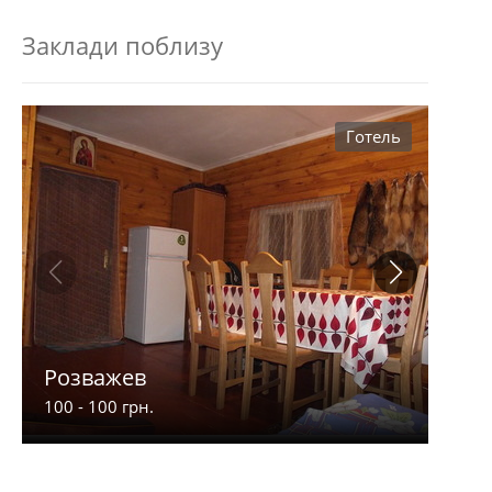
Заклади поблизу
Готель
Розважев
Апа
100 - 100 грн.
900 -