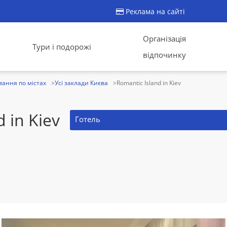
Реклама на сайті
Організація
Тури і подорожі
відпочинку
ання по містах
Усі заклади Києва
Romantic Island in Kiev
 in Kiev
Готель