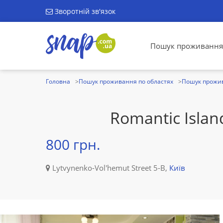
Зворотній зв'язок
Пошук проживання
Головна
Пошук проживання по областях
Пошук прожив
Romantic Island
800 грн.
Lytvynenko-Vol'hemut Street 5-B,
Київ