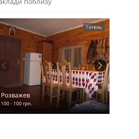
аклади поблизу
Готель
Розважев
Апарт-
100 - 100 грн.
900 - 2000