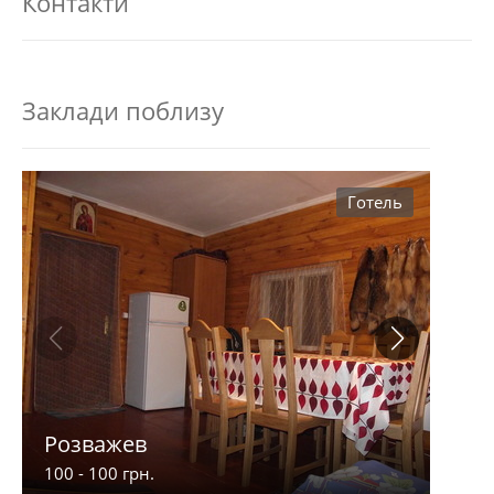
Контакти
Заклади поблизу
Готель
Розважев
Апа
100 - 100 грн.
900 -