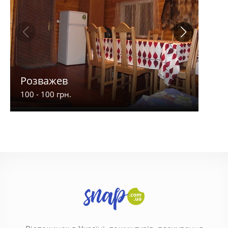
Розважев
Апа
100 - 100 грн.
900 -