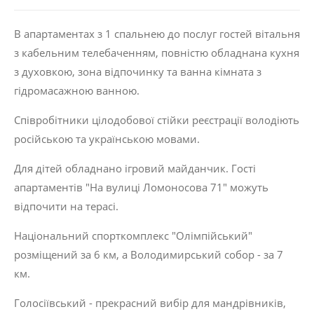
В апартаментах з 1 спальнею до послуг гостей вітальня
з кабельним телебаченням, повністю обладнана кухня
з духовкою, зона відпочинку та ванна кімната з
гідромасажною ванною.
Співробітники цілодобової стійки реєстрації володіють
російською та українською мовами.
Для дітей обладнано ігровий майданчик. Гості
апартаментів "На вулиці Ломоносова 71" можуть
відпочити на терасі.
Національний спорткомплекс "Олімпійський"
розміщений за 6 км, а Володимирський собор - за 7
км.
Голосіївський - прекрасний вибір для мандрівників,