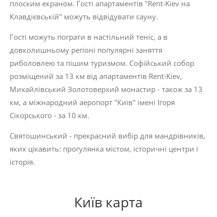
плоским екраном. Гості апартаментів "Rent-Kiev на
Клавдієвській" можуть відвідувати сауну.
Гості можуть пограти в настільний теніс, а в
довколишньому регіоні популярні заняття
риболовлею та пішим туризмом. Софійський собор
розміщений за 13 км від апартаментів Rent-Kiev,
Михайлівський Золотоверхий монастир - також за 13
км, а міжнародний аеропорт "Київ" імені Ігоря
Сікорського - за 10 км.
Святошинський - прекрасний вибір для мандрівників,
яких цікавить:
прогулянка містом
,
історичні центри
і
історія
.
Київ карта