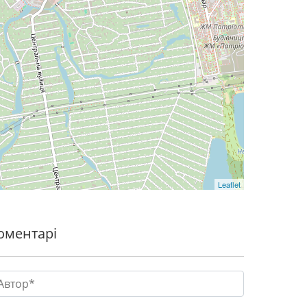
Leaflet
оментарі