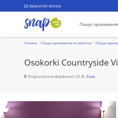
Зворотній зв'язок
Пошук проживання
Головна
Пошук проживання по областях
Пошук прожив
Osokorki Countryside V
Dniprovs'ka embankment 26-B,
Київ