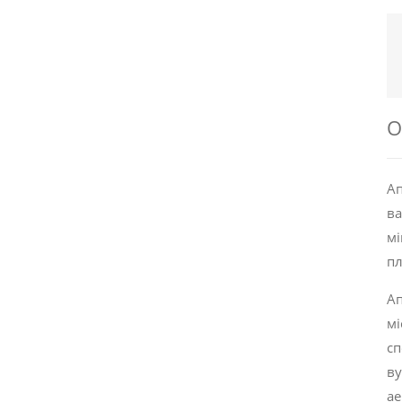
О
Ап
в
мі
пл
Ап
мі
сп
ву
ае