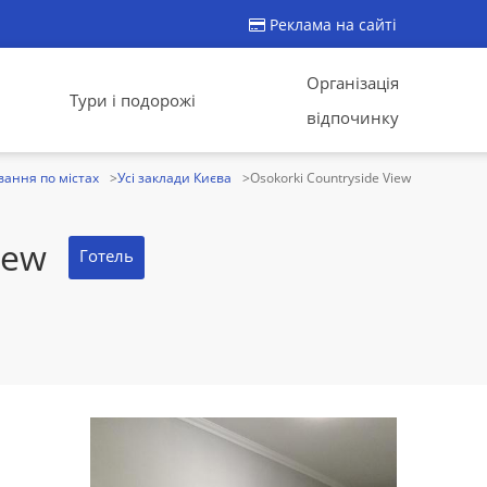
Реклама на сайті
Організація
Тури і подорожі
відпочинку
ання по містах
Усі заклади Києва
Osokorki Countryside View
iew
Готель