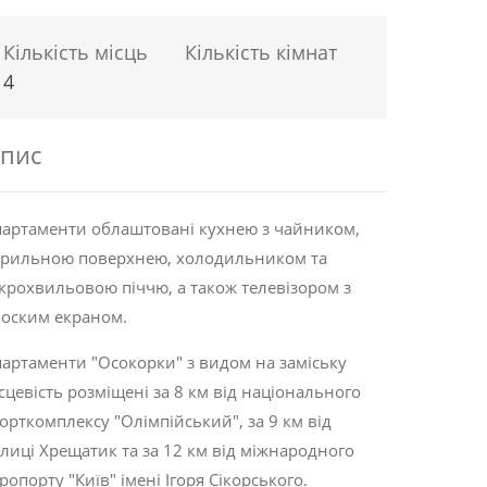
Кількість місць
Кількість кімнат
4
пис
артаменти облаштовані кухнею з чайником,
арильною поверхнею, холодильником та
крохвильовою піччю, а також телевізором з
оским екраном.
артаменти "Осокорки" з видом на заміську
сцевість розміщені за 8 км від національного
орткомплексу "Олімпійський", за 9 км від
лиці Хрещатик та за 12 км від міжнародного
ропорту "Київ" імені Ігоря Сікорського.