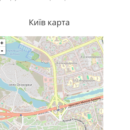
Київ карта
+
-