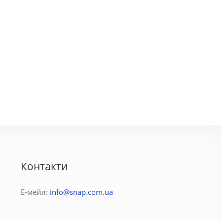
ара
Соня
3600 грн.
500 - 1750 грн.
Контакти
Е-мейл:
info@snap.com.ua