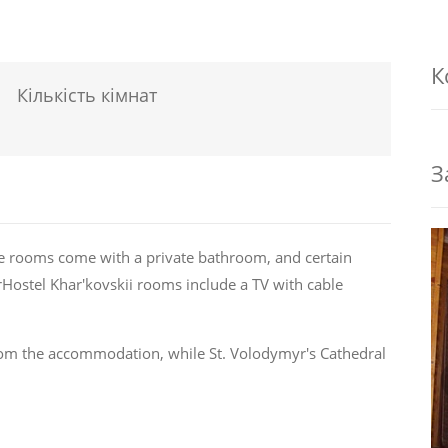
К
Кількість кімнат
З
 The rooms come with a private bathroom, and certain
rHostel Khar'kovskii rooms include a TV with cable
om the accommodation, while St. Volodymyr's Cathedral