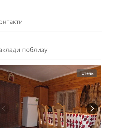
онтакти
аклади поблизу
Готель