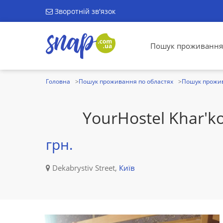
Зворотній зв'язок
Пошук проживання
Головна
Пошук проживання по областях
Пошук прожив
YourHostel Khar'ko
грн.
Dekabrystiv Street,
Київ