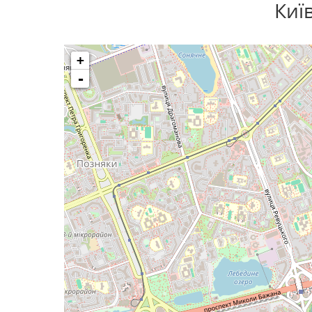
Киї
+
-