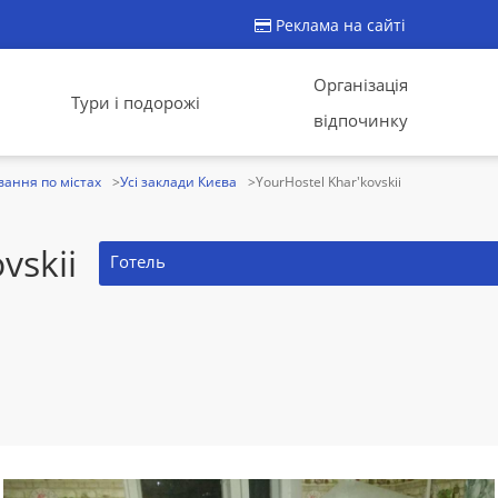
Реклама на сайті
Організація
Тури і подорожі
відпочинку
ання по містах
Усі заклади Києва
YourHostel Khar'kovskii
vskii
Готель