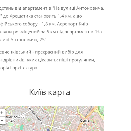
дстань від апартаментів "На вулиці Антоновича,
" до Хрещатика становить 1,4 км, а до
фійського собору - 1,8 км. Аеропорт Київ-
ляни розміщений за 6 км від апартаментів "На
лиці Антоновича, 25".
вченківський - прекрасний вибір для
ндрівників, яких цікавить:
піші прогулянки
,
торія
і
архітектура
.
Київ карта
+
-