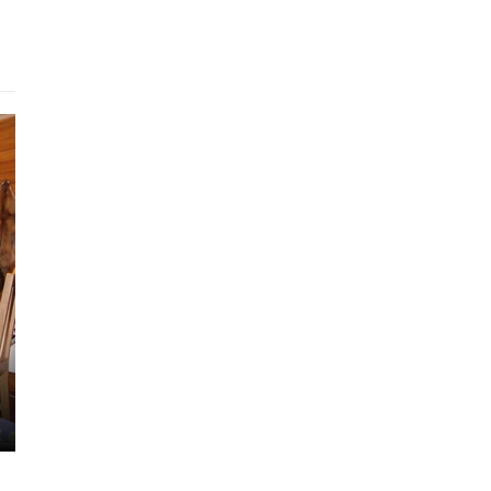
Готель
Апарт-Холл
Бакк
900 - 2000 грн.
950 - 