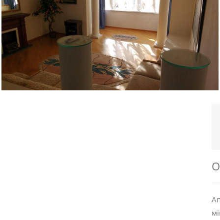
О
Ап
мі