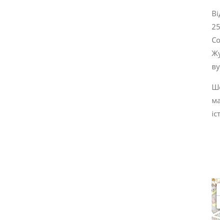
Ві
25
Со
Жу
ву
Ше
ма
іс