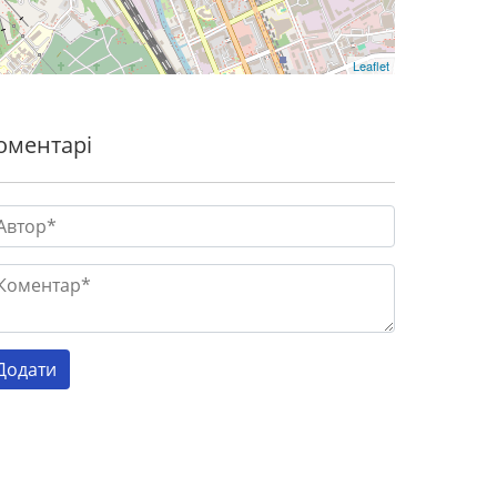
Leaflet
оментарі