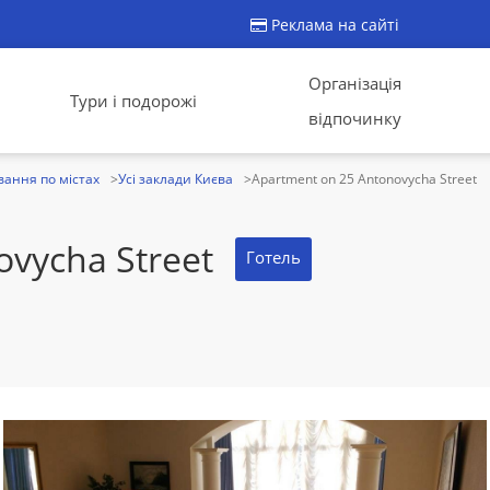
Реклама на сайті
Організація
Тури і подорожі
відпочинку
ання по містах
Усі заклади Києва
Apartment on 25 Antonovycha Street
ovycha Street
Готель