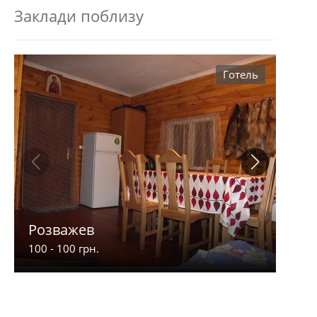
Заклади поблизу
Готель
Розважев
Апа
100 - 100 грн.
900 -