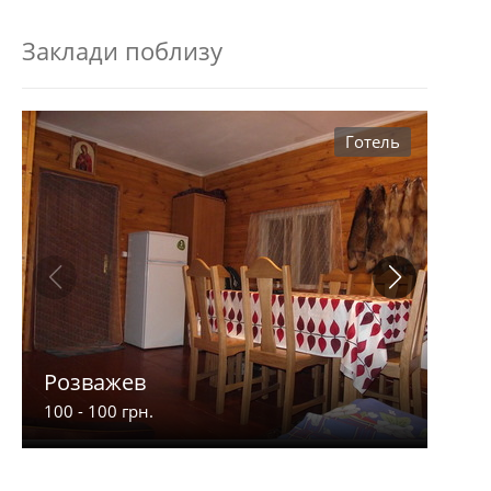
Заклади поблизу
Готель
Розважев
Апа
100 - 100 грн.
900 -