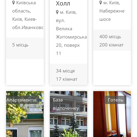
Холл
Київська
м. Київ,
область,
Набережне
м. Київ,
Київ, Киев-
шосе
вул.
обл.Иванковскийр.
Велика
400 місць
Житомирська
5 місць
200 кімнат
20, поверх
11
34 місця
17 кімнат
Aпартаменти
База
Готель
відпочинку