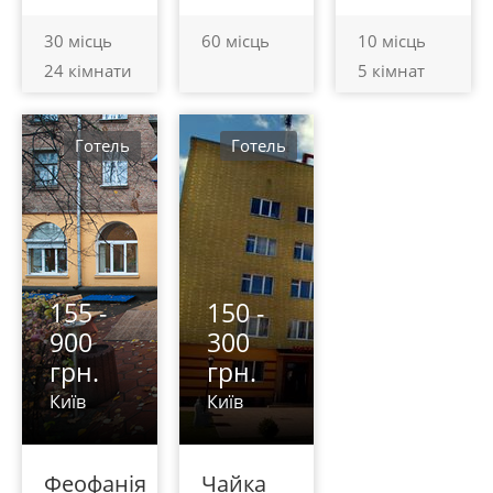
30 місць
60 місць
10 місць
24 кімнати
5 кімнат
Готель
Готель
155 -
150 -
900
300
грн.
грн.
Київ
Київ
Феофанія
Чайка