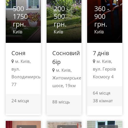
500 -
200 -
360 -
1750
500
900
грн.
грн.
грн.
Київ
Київ
Київ
Соня
Сосновий
7 днів
бір
м. Київ,
м. Київ,
вул.
вул. Героїв
м. Київ,
Володимирська
Космосу 4
Житомирське
77
шосе, 19км
64 місця
24 місця
38 кімнат
88 місць