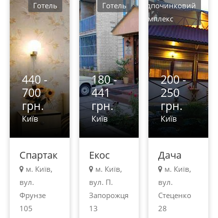
Готель
Готель
Відпочинковий
комплекс
440 -
180 -
200 -
700
441
250
грн.
грн.
грн.
Київ
Київ
Київ
Спартак
Екос
Дача
м. Київ,
м. Київ,
м. Київ,
вул.
вул. П.
вул.
Фрунзе
Запорожця
Стеценко
105
13
28