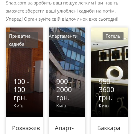
Snap.com.ua зробить ваш пошук легким і ви навіть
зможете зберегти ваші улюблені садиби на потім.
Уперед! Організуйте свій відпочинок вже сьогодні!
Приватна
Aпартаменти
Готель
садиба
100 -
900 -
950 -
100
2000
3600
грн.
грн.
грн.
Київ
Київ
Київ
Розважев
Апарт-
Баккара