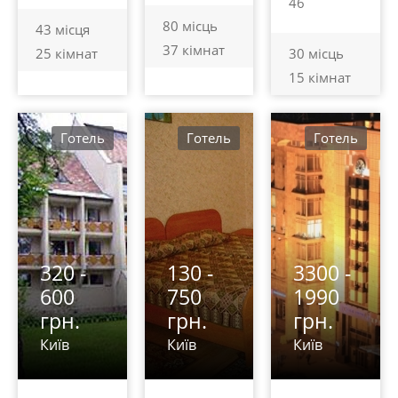
46
80 місць
43 місця
37 кімнат
25 кімнат
30 місць
15 кімнат
Готель
Готель
Готель
320 -
130 -
3300 -
600
750
1990
грн.
грн.
грн.
Київ
Київ
Київ