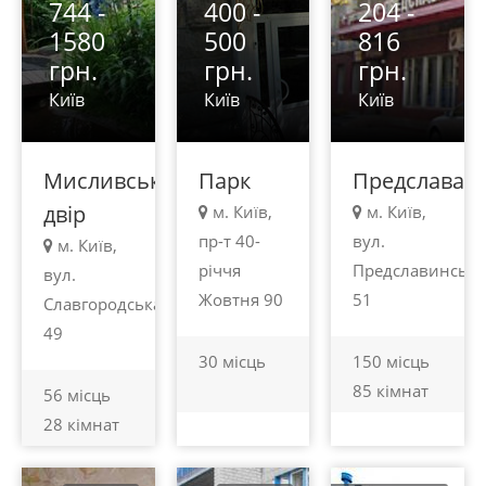
744 -
400 -
204 -
1580
500
816
грн.
грн.
грн.
Київ
Київ
Київ
Мисливський
Парк
Предслава
двір
м. Київ,
м. Київ,
пр-т 40-
вул.
м. Київ,
річчя
Предславинська
вул.
Жовтня 90
51
Славгородська
49
30 місць
150 місць
85 кімнат
56 місць
28 кімнат