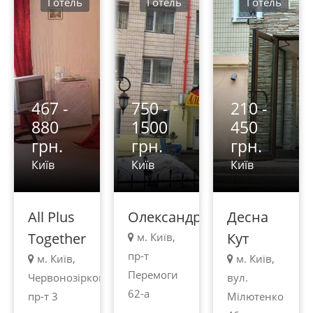
Готель
Готель
Готель
467 -
750 -
210 -
880
1500
450
грн.
грн.
грн.
Київ
Київ
Київ
All Plus
Олександрія
Десна
Together
Кут
м. Київ,
пр-т
м. Київ,
м. Київ,
Перемоги
Червонозірковий
вул.
62-а
пр-т 3
Мілютенко