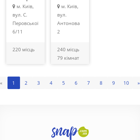
м. Київ,
м. Київ,
вул. С.
вул.
Перовської
Антонова
6/11
2
220 місць
240 місць
79 кімнат
«
1
2
3
4
5
6
7
8
9
10
»