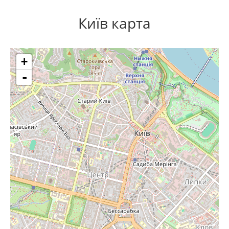
Київ карта
+
-