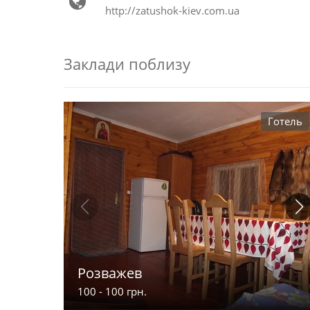
http://zatushok-kiev.com.ua
Заклади поблизу
Готель
Розважев
100 - 100 грн.