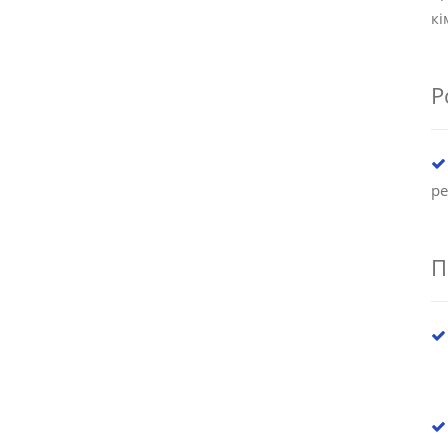
кі
Р
ре
П