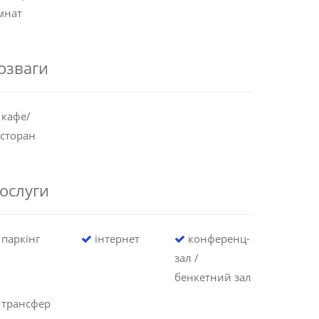
мнат
озваги
кафе/
сторан
ослуги
паркінг
інтернет
конференц-
зал /
бенкетний зал
трансфер