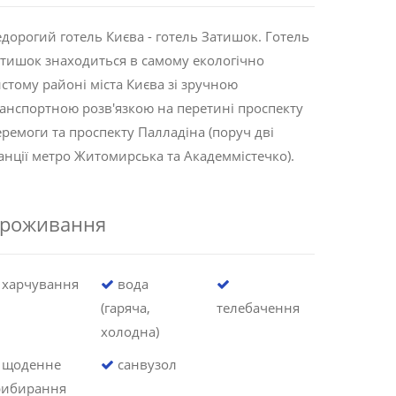
дорогий готель Києва - готель Затишок. Готель
тишок знаходиться в самому екологічно
стому районі міста Києва зі зручною
анспортною розв'язкою на перетині проспекту
ремоги та проспекту Палладіна (поруч дві
анції метро Житомирська та Академмістечко).
роживання
харчування
вода
(гаряча,
телебачення
холодна)
щоденне
санвузол
рибирання