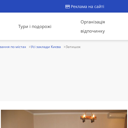
Реклама на сайті
Організація
Тури і подорожі
відпочинку
ання по містах
Усі заклади Києва
Затишок