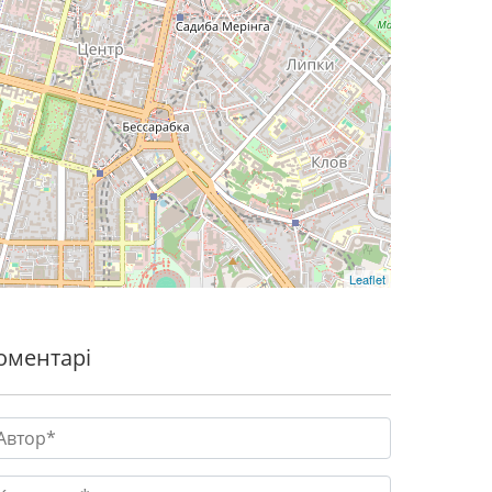
Leaflet
оментарі