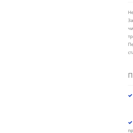
Не
За
чи
тр
Пе
ст
П
п