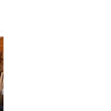
Готель
Апарт-Холл
Бакк
900 - 2000 грн.
950 - 