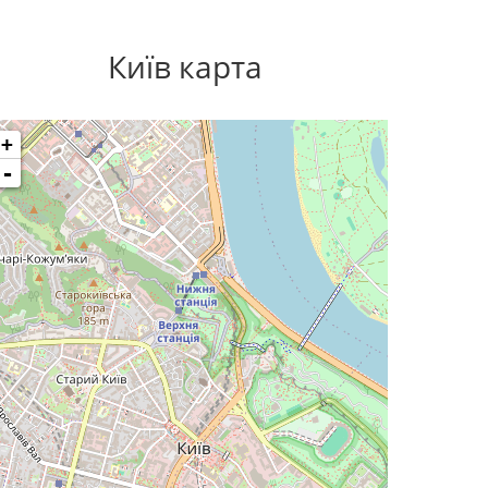
Київ карта
+
-