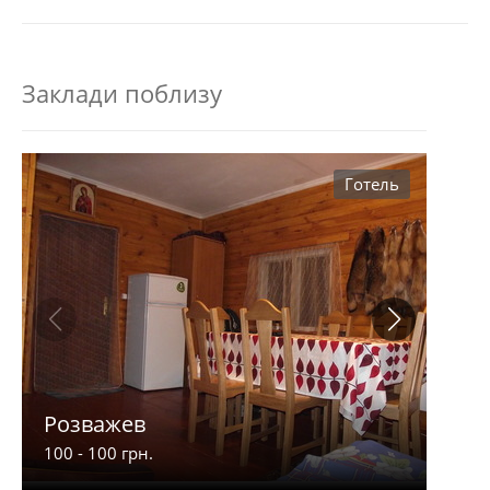
Заклади поблизу
Готель
Розважев
Апа
100 - 100 грн.
900 -