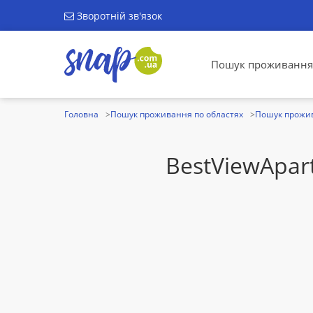
Зворотній зв'язок
Пошук проживання
Головна
Пошук проживання по областях
Пошук прожив
BestViewApar