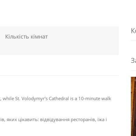
К
Кількість кімнат
З
 while St. Volodymyr's Cathedral is a 10-minute walk
в, яких цікавить:
відвідування ресторанів
,
їжа
і