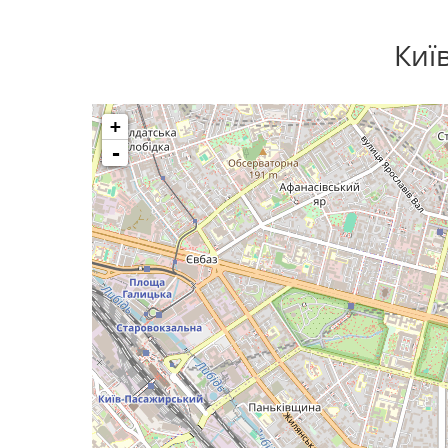
Киї
+
-