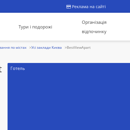
Реклама на сайті
Організація
Тури і подорожі
відпочинку
ання по містах
Усі заклади Києва
BestViewApart
t
Готель