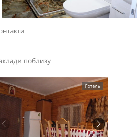
онтакти
аклади поблизу
Готель