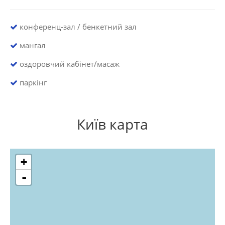
конференц-зал / бенкетний зал
мангал
оздоровчий кабінет/масаж
паркінг
Київ карта
+
-