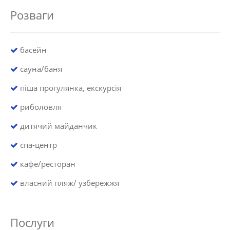
Розваги
басейн
сауна/баня
піша прогулянка, екскурсія
риболовля
дитячий майданчик
спа-центр
кафе/ресторан
власний пляж/ узбережжя
Послуги