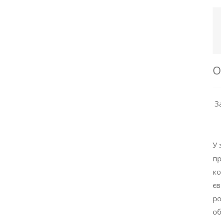
О
За
У 
пр
ко
єв
ро
об