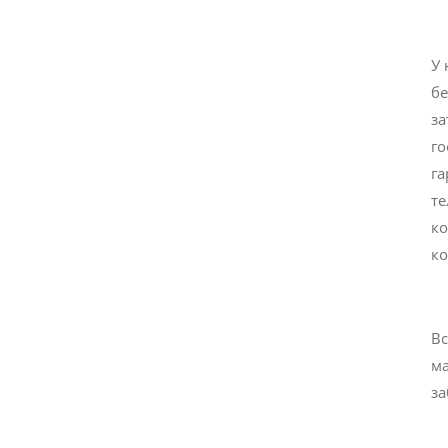
У 
бе
за
го
га
те
ко
ко
Вс
ма
за