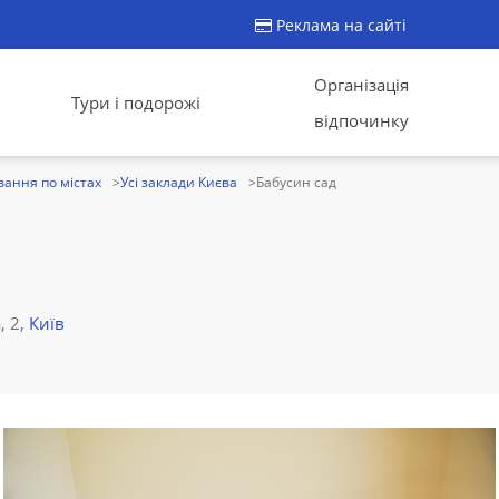
Реклама на сайті
Організація
Тури і подорожі
відпочинку
ання по містах
Усі заклади Києва
Бабусин сад
, 2,
Київ