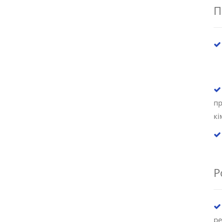
П
п
кі
Р
ре