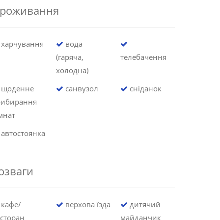
роживання
харчування
вода
(гаряча,
телебачення
холодна)
щоденне
санвузол
сніданок
рибирання
мнат
автостоянка
озваги
кафе/
верхова їзда
дитячий
сторан
майданчик